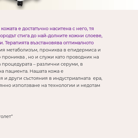
кожата е достатъчно наситена с него, тя
лородът стига до най-долните кожни слоеве,
и. Терапията възстановява оптималното
ния метаболизъм, прониква в епидермиса и
 прониква , но и служи като проводник на
а процедурата – различни серуми, в
а пациента. Нашата кожа е
 и други състояния в индустриалната ера,
оянно използване на технологии и недотам
толет“