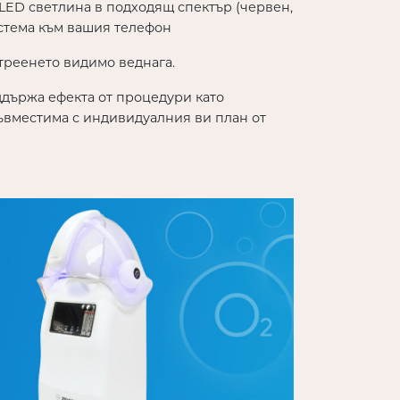
LED светлина в подходящ спектър (червен,
истема към вашия телефон
треенето видимо веднага.
оддържа ефекта от процедури като
ъвместима с индивидуалния ви план от