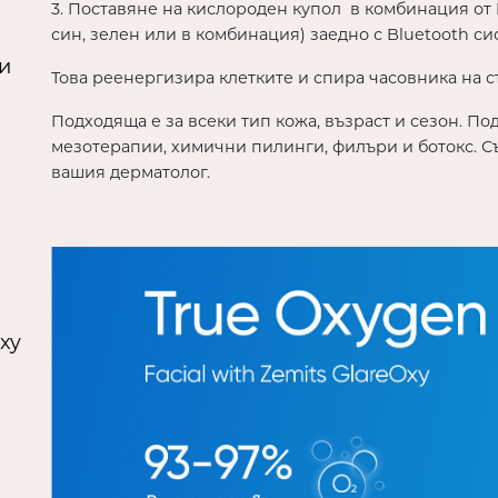
3. Поставяне на кислороден купол в комбинация от 
син, зелен или в комбинация) заедно с Bluetooth с
и
Това реенергизира клетките и спира часовника на с
Подходяща е за всеки тип кожа, възраст и сезон. П
мезотерапии, химични пилинги, филъри и ботокс. С
вашия дерматолог.
xy