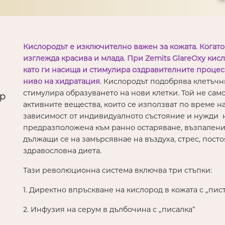
Кислородът е изключително важен за кожата. Когато 
изглежда красива и млада. При Zemits GlareOxy кис
като ги насища и стимулира оздравителните процес
ниво на хидратация
. Кислородът подобрява клетъч
стимулира образуването на нови клетки. Той не само
-р
активните вещества, които се използват по време н
зависимост от индивидуалното състояние и нужди н
предразположена към ранно остаряване, възпаления
дължащи се на замърсявнае на въздуха, стрес, пост
здравословна диета.
Тази революционна система включва три стъпки:
1. Директно впръскване на кислород в кожата с „пис
2. Инфузия на серум в дълбочина с „писалка“