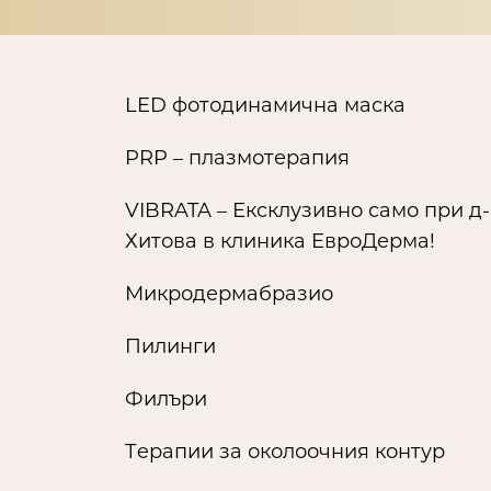
LED фотодинамична маска
PRP – плазмотерапия
VIBRATA – Ексклузивно само при д
Хитова в клиника ЕвроДерма!
Микродермабразио
Пилинги
Филъри
Тeрапии за околоочния контур