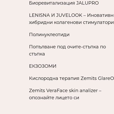
Биоревитализация JALUPRO
LENISNA И JUVELOOK – Иновативн
хибридни колагенови стимулатори
Полинуклеотиди
Попълване под очите-стъпка по
стъпка
ЕКЗОЗОМИ
Кислородна терапия Zemits GlareO
Zemits VeraFace skin analizer –
опознайте лицето си