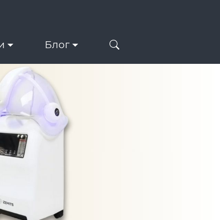
и
Блог