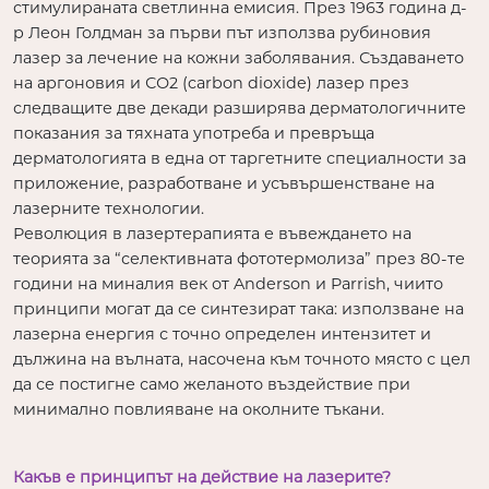
стимулираната светлинна емисия. През 1963 година д-
р Леон Голдман за първи път използва рубиновия
лазер за лечение на кожни заболявания. Създаването
на аргоновия и СО2 (carbon dioxide) лазер през
следващите две декади разширява дерматологичните
показания за тяхната употреба и превръща
дерматологията в една от таргетните специалности за
приложение, разработване и усъвършенстване на
лазерните технологии.
Революция в лазертерапията е въвеждането на
теорията за “селективната фототермолиза” през 80-те
години на миналия век от Anderson и Parrish, чиито
принципи могат да се синтезират така: използване на
лазерна енергия с точно определен интензитет и
дължина на вълната, насочена към точното място с цел
да се постигне само желаното въздействие при
минимално повлияване на околните тъкани.
Какъв е принципът на действие на лазерите?