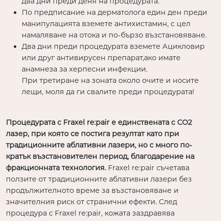
два дни преди деня на процедурата.
По предписание на дерматолога един ден преди
манипулацията вземете антихистамин, с цел
намаляване на отока и по-бързо възстановяване.
Два дни преди процедурата вземете Ацикловир
или друг антивирусен препарат,ако имате
анамнеза за херпесни инфекции.
При третиране на зоната около очите и носите
лещи, моля да ги свалите преди процедурата!
Процедурата с Fraxel re:pair е единствената с СО2
лазер, при която се постига резултат като при
традиционните аблативни лазери, но с много по-
кратък възстановителен период, благодарение на
фракционната технология.
Fraxel re:pair съчетава
ползите от традиционните аблативни лазери без
продължителното време за възстановяване и
значителния риск от странични ефекти. След
процедура с Fraxel re:pair, кожата заздравява