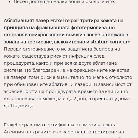
Лесен достъп до малки зони и около очите.
Аблативният лазер Fraxel re:pair третира кожата на
принципа на фракционната фототермолиза, но
отстранява микроскопски всички слоеве на кожата в
зоната на третиране, включително и stratum corneum.
Поради отстраняването на защитната бариера на
кожата, съществува риск от инфекция след
процедурата, както и при всяка друга аблативна
система. Но благодарение на фракционните качества
на лазера, този риск е значително по-малък, отколкото
при обикновените аблативни лазери. В зависимост от
агресивността на процедурата, времето за клинично
възстановяване може да е до 2 дни, а престоят у дома
до 1 седмица.
Fraxel re:pair има сертификати от американската
Агенция по храните и лекарствата за третиране на