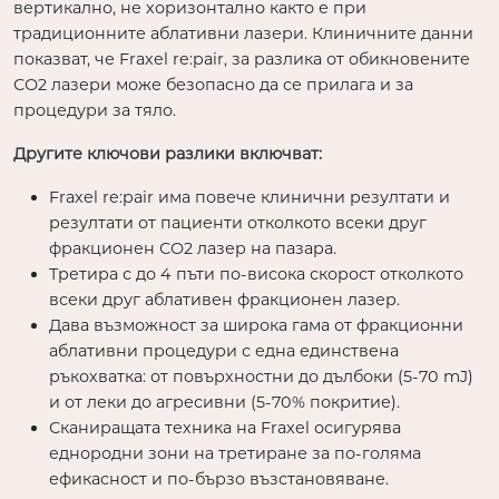
вертикално, не хоризонтално както е при
традиционните аблативни лазери. Клиничните данни
показват, че Fraxel re:pair, за разлика от обикновените
СО2 лазери може безопасно да се прилага и за
процедури за тяло.
Другите ключови разлики включват:
Fraxel re:pair има повече клинични резултати и
резултати от пациенти отколкото всеки друг
фракционен СО2 лазер на пазара.
Третира с до 4 пъти по-висока скорост отколкото
всеки друг аблативен фракционен лазер.
Дава възможност за широка гама от фракционни
аблативни процедури с една единствена
ръкохватка: от повърхностни до дълбоки (5-70 mJ)
и от леки до агресивни (5-70% покритие).
Сканиращата техника на Fraxel осигурява
еднородни зони на третиране за по-голяма
ефикасност и по-бързо възстановяване.