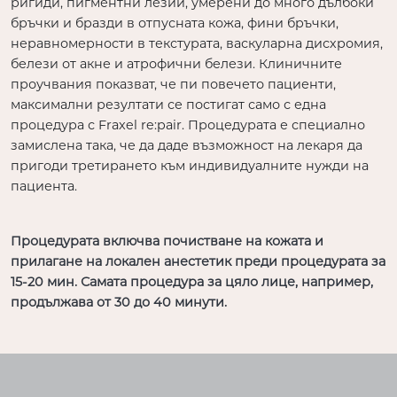
ригиди, пигментни лезии, умерени до много дълбоки
бръчки и бразди в отпусната кожа, фини бръчки,
неравномерности в текстурата, васкуларна дисхромия,
белези от акне и атрофични белези. Клиничните
проучвания показват, че пи повечето пациенти,
максимални резултати се постигат само с една
процедура с Fraxel re:pair. Процедурата е специално
замислена така, че да даде възможност на лекаря да
пригоди третирането към индивидуалните нужди на
пациента.
Процедурата включва почистване на кожата и
прилагане на локален анестетик преди процедурата за
15-20 мин. Самата процедура за цяло лице, например,
продължава от 30 до 40 минути.