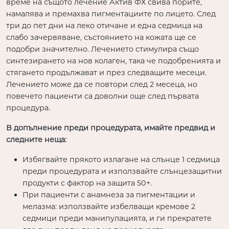
време на същото лечение Актив ФХ свива порите,
намалява и премахва пигментациите по лицето. След
три до пет дни на леко отичане и една седмица на
слабо зачервяване, състоянието на кожата ще се
подобри значително. Лечението стимулира също
синтезирането на нов колаген, така че подобренията и
стягането продължават и през следващите месеци.
Лечението може да се повтори след 2 месеца, но
повечето пациенти са доволни още след първата
процедура.
В допълнение преди процедурата, имайте предвид и
следните неща:
Избягвайте прякото излагане на слънце 1 седмица
преди процедурата и използвайте слънцезащитни
продукти с фактор на защита 50+.
При пациенти с анамнеза за пигментации и
мелазма: използвайте избелващи кремове 2
седмици преди манипулацията, и ги прекратете