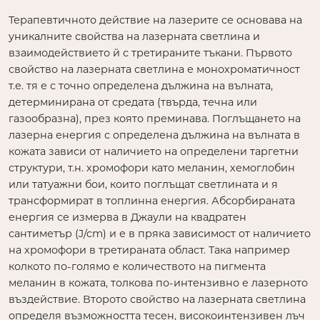
Терапевтичното действие на лазерите се основава на
уникалните свойства на лазерната светлина и
взаимодействието й с третираните тъкани. Първото
свойство на лазерната светлина е монохроматичност
т.е. тя е с точно определена дължина на вълната,
детерминирана от средата (твърда, течна или
газообразна), през която преминава. Поглъщането на
лазерна енергия с определена дължина на вълната в
кожата зависи от наличието на определени таргетни
структури, т.н. хромофори като меланин, хемоглобин
или татуажни бои, които поглъщат светлината и я
трансформират в топлинна енергия. Абсорбираната
енергия се измерва в Джаули на квадратен
сантиметър (J/cm) и е в пряка зависимост от наличието
на хромофори в третираната област. Така например
колкото по-голямо е количеството на пигмента
меланин в кожата, толкова по-интензивно е лазерното
въздействие. Второто свойство на лазерната светлина
определя възможността тесен, високоинтензивен лъч