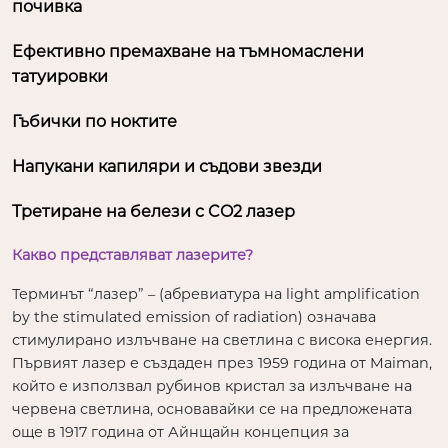
почивка
Ефективно премахване на тъмномаслени
татуировки
Гъбички по ноктите
Напукани капиляри и съдови звезди
Третиране на белези с CO2 лазер
Какво представляват лазерите?
Терминът “лазер” – (абревиатура на light amplification
by the stimulated emission of radiation) означава
стимулирано излъчване на светлина с висока енергия.
Първият лазер е създаден през 1959 година от Maiman,
който е използвал рубинов кристал за излъчване на
червена светлина, основавайки се на предложената
още в 1917 година от Айнщайн концепция за