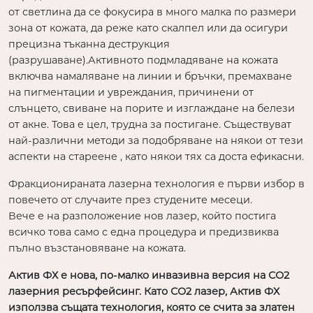
от светлина да се фокусира в много малка по размери
зона от кожата, да реже като скалпел или да осигури
прецизна тъканна деструкция
(разрушаване).Активното подмладяване на кожата
включва намаляване на линии и бръчки, премахване
на пигментации и увреждания, причинени от
слънцето, свиване на порите и изглаждане на белези
от акне. Това е цел, трудна за постигане. Съществуват
най-различни методи за подобряване на някои от тези
аспекти на стареене , като някои тях са доста ефикасни.
Фракционираната лазерна технология е първи избор в
повечето от случаите през студените месеци.
Вече е на разположение нов лазер, който постига
всичко това само с една процедура и предизвиква
пълно възстановяване на кожата.
Актив ФХ е нова, по-малко инвазивна версия на СО2
лазерния ресърфейсинг. Като СО2 лазер, Актив ФХ
използва същата технология, която се счита за златен