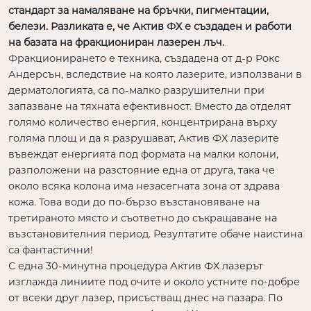
стандарт за намаляване на бръчки, пигментации,
белези. Разликата е, че Актив ФХ е създаден и работи
на базата на фракциониран лазерен лъч.
Фракционирането е техника, създадена от д-р Рокс
Андерсън, вследствие на която лазерите, използвани в
дерматологията, са по-малко разрушителни при
запазване на тяхната ефективност. Вместо да отделят
голямо количество енергия, концентрирана върху
голяма площ и да я разрушават, Актив ФХ лазерите
въвеждат енергията под формата на малки колони,
разположени на разстояние една от друга, така че
около всяка колона има незасегната зона от здрава
кожа. Това води до по-бързо възстановяване на
третираното място и съответно до съкращаване на
възстановителния период. Резултатите обаче наистина
са фантастични!
С една 30-минутна процедура Актив ФХ лазерът
изглажда линиите под очите и около устните по-добре
от всеки друг лазер, присъстващ днес на пазара. По